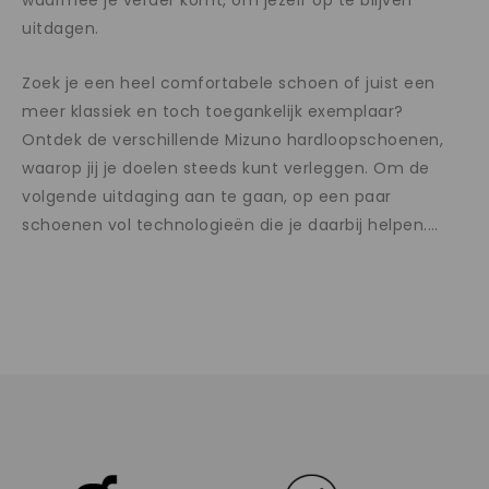
waarmee je verder komt, om jezelf op te blijven
uitdagen.
Zoek je een heel comfortabele schoen of juist een
meer klassiek en toch toegankelijk exemplaar?
Ontdek de verschillende Mizuno hardloopschoenen,
waarop jij je doelen steeds kunt verleggen. Om de
volgende uitdaging aan te gaan, op een paar
schoenen vol technologieën die je daarbij helpen.
…