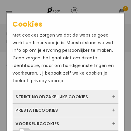
0
Cookies
Home
Grote maten sportschoenen
/
/
Met cookies zorgen we dat de website goed
Hardloopschoenen
/
werkt en fijner voor je is. Meestal slaan we wat
info op om je ervaring persoonlijker te maken.
Geen zorgen: het gaat niet om directe
identificatie, maar om handige instellingen en
Size Chart
voorkeuren. Jij bepaalt zelf welke cookies je
toelaat; privacy voorop.
STRIKT NOODZAKELIJKE COOKIES
PRESTATIECOOKIES
Deze cookies zorgen ervoor dat de website
überhaupt werkt. Ze zijn dus altijd actief en
VOORKEURCOOKIES
Met deze cookies zien we hoe vaak onze
kunnen niet worden uitgezet. Meestal