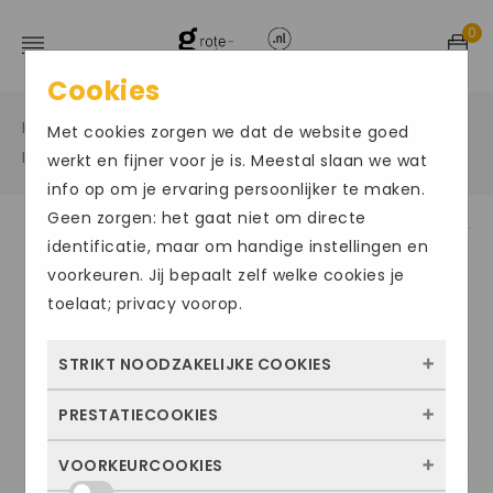
0
Cookies
Home
Grote maten sportschoenen
/
/
Met cookies zorgen we dat de website goed
Hardloopschoenen
/
werkt en fijner voor je is. Meestal slaan we wat
info op om je ervaring persoonlijker te maken.
Geen zorgen: het gaat niet om directe
identificatie, maar om handige instellingen en
Size Chart
voorkeuren. Jij bepaalt zelf welke cookies je
toelaat; privacy voorop.
STRIKT NOODZAKELIJKE COOKIES
PRESTATIECOOKIES
Deze cookies zorgen ervoor dat de website
überhaupt werkt. Ze zijn dus altijd actief en
VOORKEURCOOKIES
Met deze cookies zien we hoe vaak onze
kunnen niet worden uitgezet. Meestal