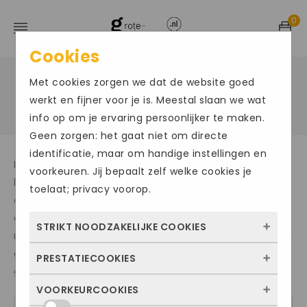
0
Cookies
Met cookies zorgen we dat de website goed
Home
Grote maten damesschoenen
/
/
Sneakers
werkt en fijner voor je is. Meestal slaan we wat
info op om je ervaring persoonlijker te maken.
Geen zorgen: het gaat niet om directe
identificatie, maar om handige instellingen en
Bij Grote-schoenen.nl kunt u brede damessneakers
voorkeuren. Jij bepaalt zelf welke cookies je
bestellen. Onze sneakers zijn speciaal ontworpen voor
toelaat; privacy voorop.
dames met brede voeten. Onze brede sneakers voor
dames bieden niet alleen comfort, maar zijn ook
STRIKT NOODZAKELIJKE COOKIES
modieus. Onze collectie omvat damessneakers in een
grote maat die u perfect kunt kopen voor dagelijks
PRESTATIECOOKIES
Deze cookies zorgen ervoor dat de website
gebruik of speciale gelegenheden.
überhaupt werkt. Ze zijn dus altijd actief en
VOORKEURCOOKIES
Met deze cookies zien we hoe vaak onze
kunnen niet worden uitgezet. Meestal