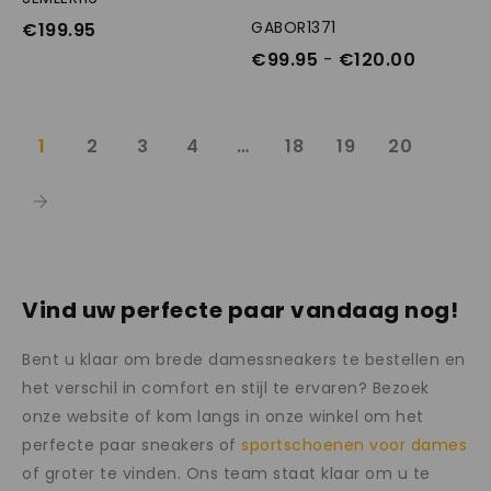
GABOR1371
OPTIES SELECTEREN
€
199.95
€
99.95
-
€
120.00
1
2
3
4
…
18
19
20
Vind uw perfecte paar vandaag nog!
Bent u klaar om brede damessneakers te bestellen en
het verschil in comfort en stijl te ervaren? Bezoek
onze website of kom langs in onze winkel om het
perfecte paar sneakers of
sportschoenen voor dames
of groter te vinden. Ons team staat klaar om u te