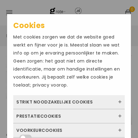
0
Cookies
Home
Grote maten damesschoenen
Sneakers
/
/
/
Met cookies zorgen we dat de website goed
werkt en fijner voor je is. Meestal slaan we wat
info op om je ervaring persoonlijker te maken.
Geen zorgen: het gaat niet om directe
Size Chart
identificatie, maar om handige instellingen en
voorkeuren. Jij bepaalt zelf welke cookies je
toelaat; privacy voorop.
STRIKT NOODZAKELIJKE COOKIES
PRESTATIECOOKIES
Deze cookies zorgen ervoor dat de website
überhaupt werkt. Ze zijn dus altijd actief en
VOORKEURCOOKIES
Met deze cookies zien we hoe vaak onze
GABOR1287
kunnen niet worden uitgezet. Meestal