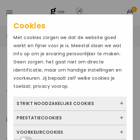
0
Cookies
Home
Grote maten damesschoenen
Sneakers
/
/
/
Met cookies zorgen we dat de website goed
werkt en fijner voor je is. Meestal slaan we wat
info op om je ervaring persoonlijker te maken.
Geen zorgen: het gaat niet om directe
identificatie, maar om handige instellingen en
voorkeuren. Jij bepaalt zelf welke cookies je
toelaat; privacy voorop.
STRIKT NOODZAKELIJKE COOKIES
PRESTATIECOOKIES
REMONTE407
Deze cookies zorgen ervoor dat de website
überhaupt werkt. Ze zijn dus altijd actief en
VOORKEURCOOKIES
Met deze cookies zien we hoe vaak onze
€
89.95
kunnen niet worden uitgezet. Meestal