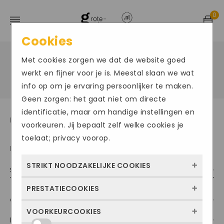
0
Cookies
Met cookies zorgen we dat de website goed
Home
Product Merk
/
/
Remonte
werkt en fijner voor je is. Meestal slaan we wat
info op om je ervaring persoonlijker te maken.
Geen zorgen: het gaat niet om directe
identificatie, maar om handige instellingen en
Damesschoenen t/m maat 45
voorkeuren. Jij bepaalt zelf welke cookies je
toelaat; privacy voorop.
Resultaat 1–16 van de 64 resultaten wordt getoond
STRIKT NOODZAKELIJKE COOKIES
Sorteer op populariteit
PRESTATIECOOKIES
Deze cookies zorgen ervoor dat de website
Categorieën
überhaupt werkt. Ze zijn dus altijd actief en
VOORKEURCOOKIES
Met deze cookies zien we hoe vaak onze
kunnen niet worden uitgezet. Meestal
Maat