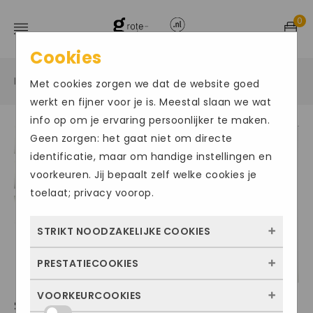
0
Cookies
Home
Grote maten damesschoenen
Sneakers
/
/
/
Met cookies zorgen we dat de website goed
werkt en fijner voor je is. Meestal slaan we wat
info op om je ervaring persoonlijker te maken.
Geen zorgen: het gaat niet om directe
Size Chart
identificatie, maar om handige instellingen en
voorkeuren. Jij bepaalt zelf welke cookies je
toelaat; privacy voorop.
STRIKT NOODZAKELIJKE COOKIES
PRESTATIECOOKIES
Deze cookies zorgen ervoor dat de website
überhaupt werkt. Ze zijn dus altijd actief en
VOORKEURCOOKIES
Met deze cookies zien we hoe vaak onze
SEMLER017
kunnen niet worden uitgezet. Meestal