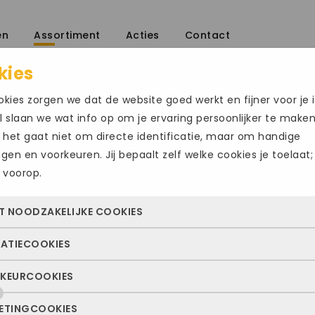
en
Assortiment
Acties
Contact
kies
enen
/
kies zorgen we dat de website goed werkt en fijner voor je i
 slaan we wat info op om je ervaring persoonlijker te make
 het gaat niet om directe identificatie, maar om handige
ingen en voorkeuren. Jij bepaalt zelf welke cookies je toelaat;
 voorop.
MIZUNO WAVE I
Size Chart
T NOODZAKELIJKE COOKIES
€
149.95
TATIECOOKIES
 cookies zorgen ervoor dat de website überhaupt werkt. Ze z
Maat
altijd actief en kunnen niet worden uitgezet. Meestal worden
KEURCOOKIES
deze cookies zien we hoe vaak onze site bezocht wordt, waa
n geplaatst als jij iets doet, zoals inloggen, een formulier inv
48.5
ekers vandaan komen en welke pagina’s populair zijn. Zo k
e privacyvoorkeuren opslaan. Je kunt je browser zo instellen 
ETINGCOOKIES