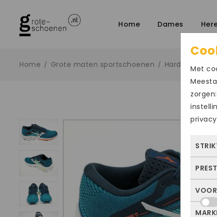
Home
Dames
Her
Coo
Home
Grote maten sportschoenen
Hardloopscho
/
/
Met coo
Meestal
zorgen:
instell
privacy
STRIK
PRES
Deze
dus 
VOOR
Met 
allee
bezo
of j
MARK