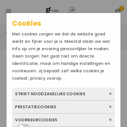
0
Cookies
Home
Grote maten sportschoenen
/
/
Met cookies zorgen we dat de website goed
Grote maat zaalschoenen
/
werkt en fijner voor je is. Meestal slaan we wat
info op om je ervaring persoonlijker te maken.
Geen zorgen: het gaat niet om directe
identificatie, maar om handige instellingen en
Size Chart
voorkeuren. Jij bepaalt zelf welke cookies je
toelaat; privacy voorop.
STRIKT NOODZAKELIJKE COOKIES
PRESTATIECOOKIES
Deze cookies zorgen ervoor dat de website
überhaupt werkt. Ze zijn dus altijd actief en
VOORKEURCOOKIES
Met deze cookies zien we hoe vaak onze
kunnen niet worden uitgezet. Meestal