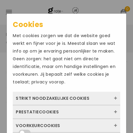
0
Cookies
Home
Grote maten sportschoenen
/
/
Met cookies zorgen we dat de website goed
Grote maat zaalschoenen
/
werkt en fijner voor je is. Meestal slaan we wat
info op om je ervaring persoonlijker te maken.
Geen zorgen: het gaat niet om directe
identificatie, maar om handige instellingen en
Size Chart
voorkeuren. Jij bepaalt zelf welke cookies je
toelaat; privacy voorop.
STRIKT NOODZAKELIJKE COOKIES
PRESTATIECOOKIES
Deze cookies zorgen ervoor dat de website
überhaupt werkt. Ze zijn dus altijd actief en
VOORKEURCOOKIES
Met deze cookies zien we hoe vaak onze
kunnen niet worden uitgezet. Meestal