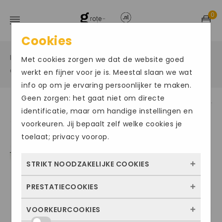
0
Cookies
Home
Grote maten sportschoenen
/
/
Met cookies zorgen we dat de website goed
Grote maat zaalschoenen
/
werkt en fijner voor je is. Meestal slaan we wat
info op om je ervaring persoonlijker te maken.
Geen zorgen: het gaat niet om directe
identificatie, maar om handige instellingen en
Size Chart
voorkeuren. Jij bepaalt zelf welke cookies je
toelaat; privacy voorop.
STRIKT NOODZAKELIJKE COOKIES
PRESTATIECOOKIES
Deze cookies zorgen ervoor dat de website
überhaupt werkt. Ze zijn dus altijd actief en
VOORKEURCOOKIES
Met deze cookies zien we hoe vaak onze
kunnen niet worden uitgezet. Meestal