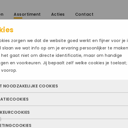
en
Assortiment
Acties
Contact
kies
aalschoenen
/
kies zorgen we dat de website goed werkt en fijner voor je i
 slaan we wat info op om je ervaring persoonlijker te make
 het gaat niet om directe identificatie, maar om handige
ingen en voorkeuren. Jij bepaalt zelf welke cookies je toelaat;
 voorop.
MIZUNO WAVE
Size Chart
T NOODZAKELIJKE COOKIES
€
120.00
TATIECOOKIES
 cookies zorgen ervoor dat de website überhaupt werkt. Ze z
Maat
altijd actief en kunnen niet worden uitgezet. Meestal worden
KEURCOOKIES
deze cookies zien we hoe vaak onze site bezocht wordt, waa
n geplaatst als jij iets doet, zoals inloggen, een formulier inv
48.5
50
51
ekers vandaan komen en welke pagina’s populair zijn. Zo k
e privacyvoorkeuren opslaan. Je kunt je browser zo instellen 
ETINGCOOKIES