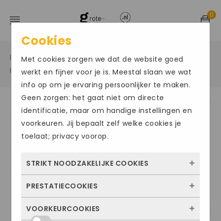
0
Cookies
Home
Grote maten sportschoenen
/
/
Met cookies zorgen we dat de website goed
Bad/teenslippers
/
werkt en fijner voor je is. Meestal slaan we wat
info op om je ervaring persoonlijker te maken.
Geen zorgen: het gaat niet om directe
identificatie, maar om handige instellingen en
voorkeuren. Jij bepaalt zelf welke cookies je
toelaat; privacy voorop.
STRIKT NOODZAKELIJKE COOKIES
PRESTATIECOOKIES
Deze cookies zorgen ervoor dat de website
überhaupt werkt. Ze zijn dus altijd actief en
VOORKEURCOOKIES
Met deze cookies zien we hoe vaak onze
kunnen niet worden uitgezet. Meestal