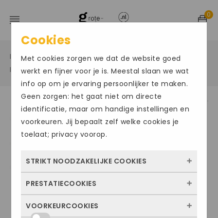
0
Cookies
Home
Grote maten sportschoenen
/
/
Met cookies zorgen we dat de website goed
Bad/teenslippers
/
werkt en fijner voor je is. Meestal slaan we wat
info op om je ervaring persoonlijker te maken.
Geen zorgen: het gaat niet om directe
identificatie, maar om handige instellingen en
voorkeuren. Jij bepaalt zelf welke cookies je
toelaat; privacy voorop.
STRIKT NOODZAKELIJKE COOKIES
PRESTATIECOOKIES
Deze cookies zorgen ervoor dat de website
überhaupt werkt. Ze zijn dus altijd actief en
VOORKEURCOOKIES
Met deze cookies zien we hoe vaak onze
kunnen niet worden uitgezet. Meestal