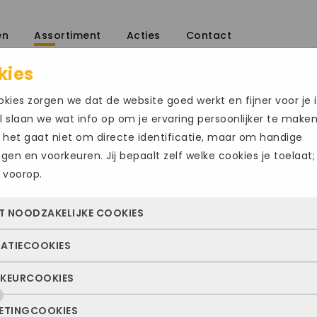
en
Assortiment
Acties
Contact
kies
kies zorgen we dat de website goed werkt en fijner voor je i
 slaan we wat info op om je ervaring persoonlijker te make
 het gaat niet om directe identificatie, maar om handige
ingen en voorkeuren. Jij bepaalt zelf welke cookies je toelaat;
 voorop.
SOLIDUS139
Size Chart
T NOODZAKELIJKE COOKIES
€
199.95
TATIECOOKIES
 cookies zorgen ervoor dat de website überhaupt werkt. Ze z
Maat
altijd actief en kunnen niet worden uitgezet. Meestal worden
KEURCOOKIES
deze cookies zien we hoe vaak onze site bezocht wordt, waa
n geplaatst als jij iets doet, zoals inloggen, een formulier inv
47.5
49
ekers vandaan komen en welke pagina’s populair zijn. Zo k
e privacyvoorkeuren opslaan. Je kunt je browser zo instellen 
ETINGCOOKIES