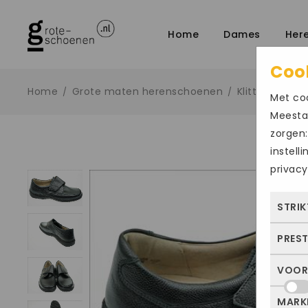
Home
Dames
Her
Coo
Home
Grote maten herenschoenen
Klittenband
/
/
/
Met coo
Meestal
zorgen:
instell
privacy
STRIK
PRES
Deze
dus 
VOOR
Met 
allee
bezo
of j
MARK