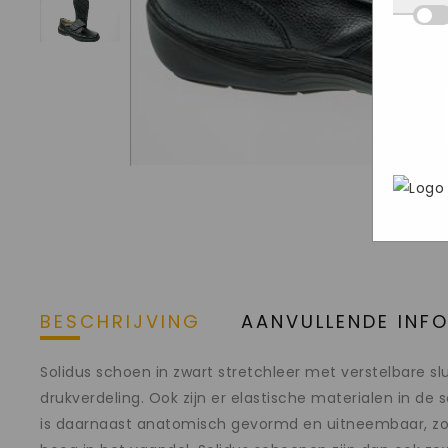
Deze
we d
hij 
inge
wete
deel
Mark
aan o
bezo
gege
webs
adve
In h
geri
Goog
pers
brow
stee
BESCHRIJVING
AANVULLENDE INF
Solidus schoen in zwart stretchleer met verstelbare s
drukverdeling. Ook zijn er elastische materialen in de
is daarnaast anatomisch gevormd en uitneembaar, zodat