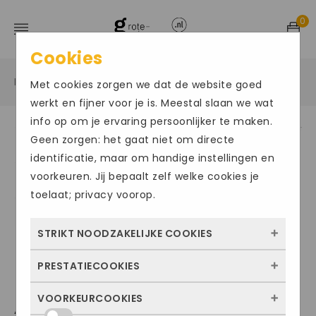
0
Cookies
Home
Grote maten sportschoenen
/
/
Met cookies zorgen we dat de website goed
werkt en fijner voor je is. Meestal slaan we wat
info op om je ervaring persoonlijker te maken.
Geen zorgen: het gaat niet om directe
Size Chart
identificatie, maar om handige instellingen en
voorkeuren. Jij bepaalt zelf welke cookies je
toelaat; privacy voorop.
STRIKT NOODZAKELIJKE COOKIES
PRESTATIECOOKIES
Deze cookies zorgen ervoor dat de website
überhaupt werkt. Ze zijn dus altijd actief en
VOORKEURCOOKIES
Met deze cookies zien we hoe vaak onze
ADIDAS SUPERNOVA
kunnen niet worden uitgezet. Meestal