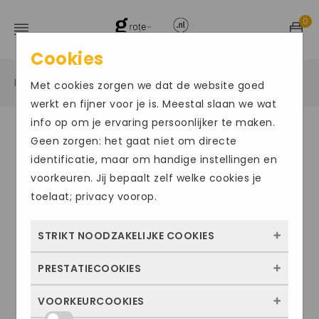
0
Cookies
Home
Grote maten sportschoenen
Sneakers
/
/
/
Met cookies zorgen we dat de website goed
werkt en fijner voor je is. Meestal slaan we wat
info op om je ervaring persoonlijker te maken.
Geen zorgen: het gaat niet om directe
ACTIE
Size Chart
identificatie, maar om handige instellingen en
voorkeuren. Jij bepaalt zelf welke cookies je
toelaat; privacy voorop.
STRIKT NOODZAKELIJKE COOKIES
PRESTATIECOOKIES
Deze cookies zorgen ervoor dat de website
überhaupt werkt. Ze zijn dus altijd actief en
VOORKEURCOOKIES
Met deze cookies zien we hoe vaak onze
kunnen niet worden uitgezet. Meestal