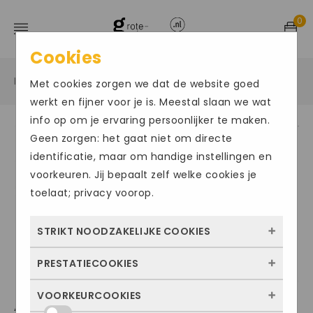
0
Cookies
Home
Grote maten herenschoenen
Instapper
/
/
/
Met cookies zorgen we dat de website goed
werkt en fijner voor je is. Meestal slaan we wat
info op om je ervaring persoonlijker te maken.
Geen zorgen: het gaat niet om directe
UITVERKOCHT
identificatie, maar om handige instellingen en
voorkeuren. Jij bepaalt zelf welke cookies je
toelaat; privacy voorop.
STRIKT NOODZAKELIJKE COOKIES
PRESTATIECOOKIES
Deze cookies zorgen ervoor dat de website
überhaupt werkt. Ze zijn dus altijd actief en
VOORKEURCOOKIES
Met deze cookies zien we hoe vaak onze
AUSTRALIAN CANTONA
kunnen niet worden uitgezet. Meestal