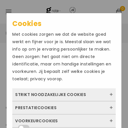
0
Cookies
Home
Grote maten herenschoenen
Instapper
/
/
/
Met cookies zorgen we dat de website goed
werkt en fijner voor je is. Meestal slaan we wat
info op om je ervaring persoonlijker te maken.
Geen zorgen: het gaat niet om directe
identificatie, maar om handige instellingen en
voorkeuren. Jij bepaalt zelf welke cookies je
toelaat; privacy voorop.
STRIKT NOODZAKELIJKE COOKIES
CLARKS005
PRESTATIECOOKIES
Deze cookies zorgen ervoor dat de website
überhaupt werkt. Ze zijn dus altijd actief en
VOORKEURCOOKIES
Met deze cookies zien we hoe vaak onze
€
119.95
kunnen niet worden uitgezet. Meestal