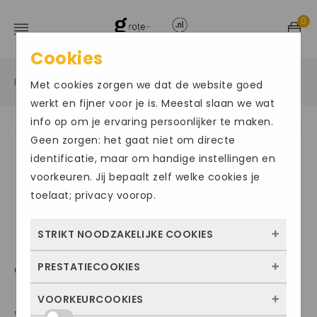
0
Cookies
Home
Grote maten herenschoenen
Instapper
/
/
/
Met cookies zorgen we dat de website goed
werkt en fijner voor je is. Meestal slaan we wat
info op om je ervaring persoonlijker te maken.
Geen zorgen: het gaat niet om directe
identificatie, maar om handige instellingen en
voorkeuren. Jij bepaalt zelf welke cookies je
toelaat; privacy voorop.
STRIKT NOODZAKELIJKE COOKIES
PRESTATIECOOKIES
CLARKS024
Deze cookies zorgen ervoor dat de website
überhaupt werkt. Ze zijn dus altijd actief en
VOORKEURCOOKIES
Met deze cookies zien we hoe vaak onze
€
99.95
kunnen niet worden uitgezet. Meestal