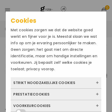
0
Cookies
Home
Grote maten herenschoenen
Instapper
/
/
/
Met cookies zorgen we dat de website goed
werkt en fijner voor je is. Meestal slaan we wat
info op om je ervaring persoonlijker te maken.
Geen zorgen: het gaat niet om directe
identificatie, maar om handige instellingen en
voorkeuren. Jij bepaalt zelf welke cookies je
toelaat; privacy voorop.
STRIKT NOODZAKELIJKE COOKIES
PRESTATIECOOKIES
Deze cookies zorgen ervoor dat de website
überhaupt werkt. Ze zijn dus altijd actief en
VOORKEURCOOKIES
Met deze cookies zien we hoe vaak onze
GIORGIO139
kunnen niet worden uitgezet. Meestal