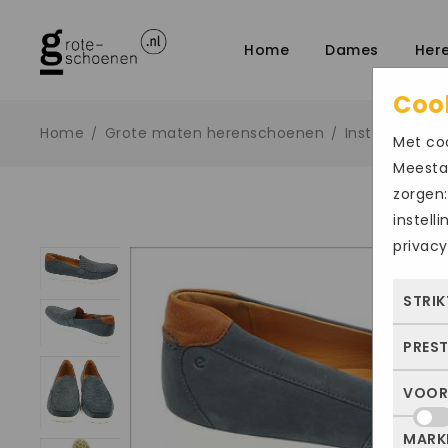
Home
Dames
Her
Coo
Home
Grote maten herenschoenen
Instapper
/
/
/
Met coo
Meestal
zorgen:
instell
privacy
STRIK
PRES
Deze
dus 
VOOR
Met 
allee
bezo
of j
MARK