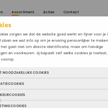
en
Assortiment
Acties
Contact
kies
kies zorgen we dat de website goed werkt en fijner voor je i
 slaan we wat info op om je ervaring persoonlijker te make
 het gaat niet om directe identificatie, maar om handige
ingen en voorkeuren. Jij bepaalt zelf welke cookies je toelaat;
 voorop.
ECCO289
T NOODZAKELIJKE COOKIES
€
149.95
TATIECOOKIES
 cookies zorgen ervoor dat de website überhaupt werkt. Ze z
Maat
altijd actief en kunnen niet worden uitgezet. Meestal worden
KEURCOOKIES
deze cookies zien we hoe vaak onze site bezocht wordt, waa
n geplaatst als jij iets doet, zoals inloggen, een formulier inv
48
ekers vandaan komen en welke pagina’s populair zijn. Zo k
e privacyvoorkeuren opslaan. Je kunt je browser zo instellen 
ETINGCOOKIES