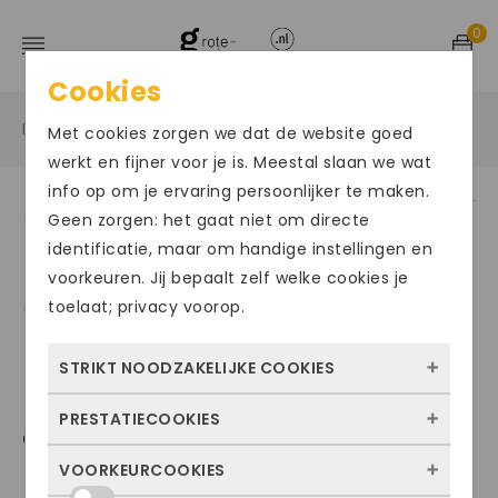
0
Cookies
Home
Grote maten damesschoenen
Sneakers
/
/
/
Met cookies zorgen we dat de website goed
werkt en fijner voor je is. Meestal slaan we wat
info op om je ervaring persoonlijker te maken.
Geen zorgen: het gaat niet om directe
Size Chart
identificatie, maar om handige instellingen en
voorkeuren. Jij bepaalt zelf welke cookies je
toelaat; privacy voorop.
STRIKT NOODZAKELIJKE COOKIES
PRESTATIECOOKIES
Deze cookies zorgen ervoor dat de website
GABOR1505
überhaupt werkt. Ze zijn dus altijd actief en
VOORKEURCOOKIES
Met deze cookies zien we hoe vaak onze
kunnen niet worden uitgezet. Meestal