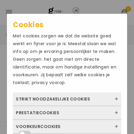
0
Cookies
Home
Grote maten damesschoenen
Sneakers
/
/
/
Met cookies zorgen we dat de website goed
werkt en fijner voor je is. Meestal slaan we wat
info op om je ervaring persoonlijker te maken.
Geen zorgen: het gaat niet om directe
identificatie, maar om handige instellingen en
voorkeuren. Jij bepaalt zelf welke cookies je
toelaat; privacy voorop.
STRIKT NOODZAKELIJKE COOKIES
PRESTATIECOOKIES
Deze cookies zorgen ervoor dat de website
XSENSIBLE GRENOBLE
überhaupt werkt. Ze zijn dus altijd actief en
VOORKEURCOOKIES
Met deze cookies zien we hoe vaak onze
kunnen niet worden uitgezet. Meestal