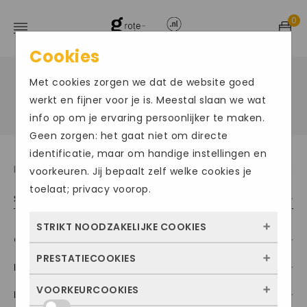
0
Cookies
Met cookies zorgen we dat de website goed
Home
Product Merk
Adidas
/
/
/
Adidas
werkt en fijner voor je is. Meestal slaan we wat
info op om je ervaring persoonlijker te maken.
Geen zorgen: het gaat niet om directe
identificatie, maar om handige instellingen en
Resultaat 49–64 van de 228 resultaten wordt getoond
voorkeuren. Jij bepaalt zelf welke cookies je
toelaat; privacy voorop.
Sorteer op populariteit
STRIKT NOODZAKELIJKE COOKIES
Categorieën
PRESTATIECOOKIES
Deze cookies zorgen ervoor dat de website
Maat
überhaupt werkt. Ze zijn dus altijd actief en
VOORKEURCOOKIES
Kleur
Met deze cookies zien we hoe vaak onze
kunnen niet worden uitgezet. Meestal