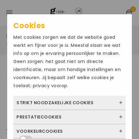
0
Cookies
Home
Grote maten sportschoenen
/
/
Met cookies zorgen we dat de website goed
Grote maat zaalschoenen
/
werkt en fijner voor je is. Meestal slaan we wat
info op om je ervaring persoonlijker te maken.
Geen zorgen: het gaat niet om directe
identificatie, maar om handige instellingen en
Size Chart
voorkeuren. Jij bepaalt zelf welke cookies je
toelaat; privacy voorop.
STRIKT NOODZAKELIJKE COOKIES
PRESTATIECOOKIES
Deze cookies zorgen ervoor dat de website
ADIDAS SPEZIAL PRO
überhaupt werkt. Ze zijn dus altijd actief en
VOORKEURCOOKIES
Met deze cookies zien we hoe vaak onze
kunnen niet worden uitgezet. Meestal