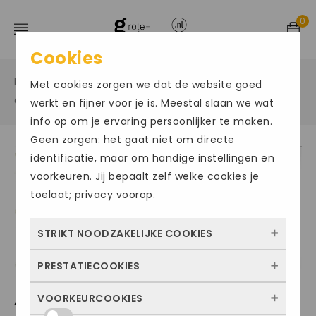
0
Cookies
Home
Grote maten sportschoenen
/
/
Met cookies zorgen we dat de website goed
Grote maat zaalschoenen
/
werkt en fijner voor je is. Meestal slaan we wat
info op om je ervaring persoonlijker te maken.
Geen zorgen: het gaat niet om directe
identificatie, maar om handige instellingen en
Size Chart
voorkeuren. Jij bepaalt zelf welke cookies je
toelaat; privacy voorop.
STRIKT NOODZAKELIJKE COOKIES
PRESTATIECOOKIES
Deze cookies zorgen ervoor dat de website
überhaupt werkt. Ze zijn dus altijd actief en
ADIDAS500
VOORKEURCOOKIES
Met deze cookies zien we hoe vaak onze
kunnen niet worden uitgezet. Meestal