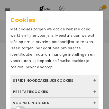
0
Cookies
Home
Grote maten sportschoenen
/
/
Met cookies zorgen we dat de website goed
Wandelschoenen
/
werkt en fijner voor je is. Meestal slaan we wat
info op om je ervaring persoonlijker te maken.
Geen zorgen: het gaat niet om directe
identificatie, maar om handige instellingen en
Size Chart
voorkeuren. Jij bepaalt zelf welke cookies je
toelaat; privacy voorop.
STRIKT NOODZAKELIJKE COOKIES
PRESTATIECOOKIES
Deze cookies zorgen ervoor dat de website
überhaupt werkt. Ze zijn dus altijd actief en
VOORKEURCOOKIES
Met deze cookies zien we hoe vaak onze
kunnen niet worden uitgezet. Meestal