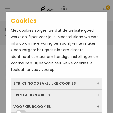
0
Cookies
Home
Grote maten sportschoenen
/
/
Met cookies zorgen we dat de website goed
Wandelschoenen
/
werkt en fijner voor je is. Meestal slaan we wat
info op om je ervaring persoonlijker te maken.
Geen zorgen: het gaat niet om directe
identificatie, maar om handige instellingen en
Size Chart
voorkeuren. Jij bepaalt zelf welke cookies je
toelaat; privacy voorop.
STRIKT NOODZAKELIJKE COOKIES
PRESTATIECOOKIES
Deze cookies zorgen ervoor dat de website
überhaupt werkt. Ze zijn dus altijd actief en
VOORKEURCOOKIES
Met deze cookies zien we hoe vaak onze
kunnen niet worden uitgezet. Meestal