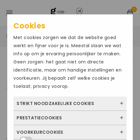
0
Cookies
Home
Grote maten sportschoenen
Sneakers
/
/
/
Met cookies zorgen we dat de website goed
werkt en fijner voor je is. Meestal slaan we wat
info op om je ervaring persoonlijker te maken.
Geen zorgen: het gaat niet om directe
Size Chart
identificatie, maar om handige instellingen en
voorkeuren. Jij bepaalt zelf welke cookies je
toelaat; privacy voorop.
STRIKT NOODZAKELIJKE COOKIES
PRESTATIECOOKIES
Deze cookies zorgen ervoor dat de website
überhaupt werkt. Ze zijn dus altijd actief en
VOORKEURCOOKIES
Met deze cookies zien we hoe vaak onze
ADIDAS DROPSET
kunnen niet worden uitgezet. Meestal