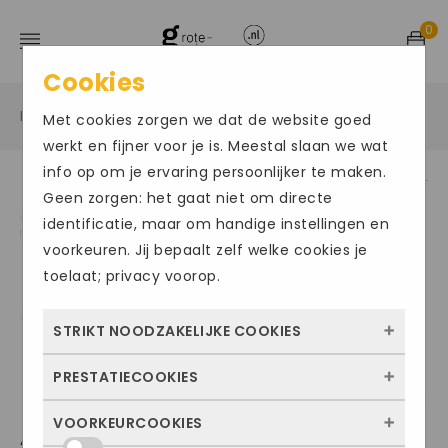
0
Cookies
Home
Grote maten sportschoenen
Sneakers
/
/
/
Met cookies zorgen we dat de website goed
werkt en fijner voor je is. Meestal slaan we wat
info op om je ervaring persoonlijker te maken.
Geen zorgen: het gaat niet om directe
Size Chart
identificatie, maar om handige instellingen en
voorkeuren. Jij bepaalt zelf welke cookies je
toelaat; privacy voorop.
STRIKT NOODZAKELIJKE COOKIES
PRESTATIECOOKIES
Deze cookies zorgen ervoor dat de website
überhaupt werkt. Ze zijn dus altijd actief en
VOORKEURCOOKIES
Met deze cookies zien we hoe vaak onze
ADIDAS DROPSET
kunnen niet worden uitgezet. Meestal