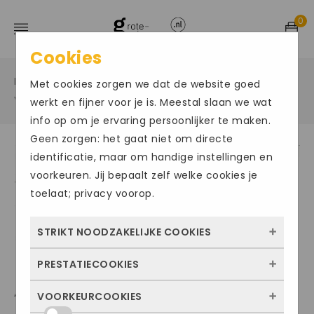
0
Cookies
Home
Grote maten sportschoenen
/
/
Met cookies zorgen we dat de website goed
Voetbalschoenen in een grote maat
/
werkt en fijner voor je is. Meestal slaan we wat
info op om je ervaring persoonlijker te maken.
Geen zorgen: het gaat niet om directe
identificatie, maar om handige instellingen en
Size Chart
voorkeuren. Jij bepaalt zelf welke cookies je
toelaat; privacy voorop.
STRIKT NOODZAKELIJKE COOKIES
PRESTATIECOOKIES
Deze cookies zorgen ervoor dat de website
ADIDAS F 50 FG MESSI
überhaupt werkt. Ze zijn dus altijd actief en
VOORKEURCOOKIES
Met deze cookies zien we hoe vaak onze
kunnen niet worden uitgezet. Meestal