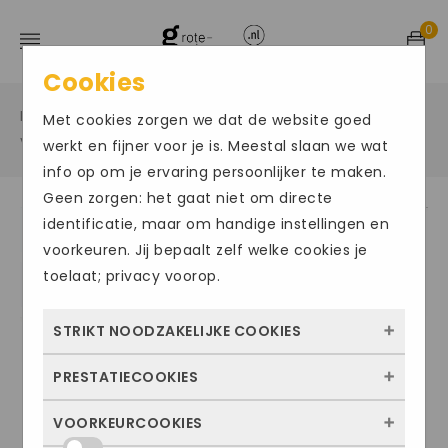
0
Cookies
Home
Grote maten sportschoenen
/
/
Met cookies zorgen we dat de website goed
Voetbalschoenen in een grote maat
/
werkt en fijner voor je is. Meestal slaan we wat
info op om je ervaring persoonlijker te maken.
Geen zorgen: het gaat niet om directe
identificatie, maar om handige instellingen en
Size Chart
voorkeuren. Jij bepaalt zelf welke cookies je
toelaat; privacy voorop.
STRIKT NOODZAKELIJKE COOKIES
PRESTATIECOOKIES
Deze cookies zorgen ervoor dat de website
überhaupt werkt. Ze zijn dus altijd actief en
VOORKEURCOOKIES
Met deze cookies zien we hoe vaak onze
kunnen niet worden uitgezet. Meestal