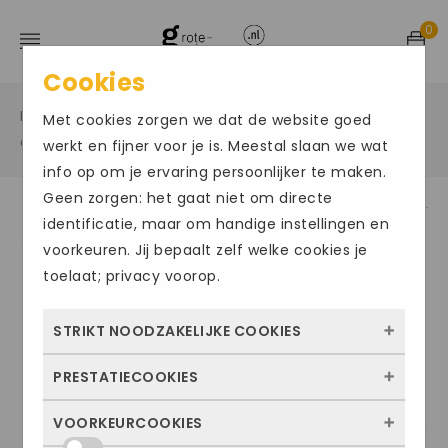
0
Cookies
Home
Grote maten sportschoenen
/
/
Met cookies zorgen we dat de website goed
Grote maat zaalschoenen
/
werkt en fijner voor je is. Meestal slaan we wat
info op om je ervaring persoonlijker te maken.
Geen zorgen: het gaat niet om directe
identificatie, maar om handige instellingen en
Size Chart
voorkeuren. Jij bepaalt zelf welke cookies je
toelaat; privacy voorop.
STRIKT NOODZAKELIJKE COOKIES
PRESTATIECOOKIES
Deze cookies zorgen ervoor dat de website
überhaupt werkt. Ze zijn dus altijd actief en
VOORKEURCOOKIES
Met deze cookies zien we hoe vaak onze
kunnen niet worden uitgezet. Meestal