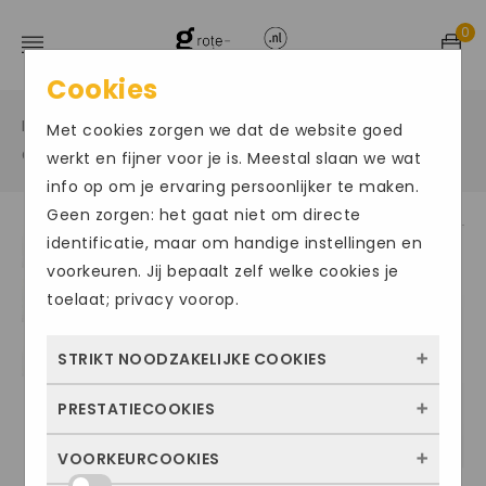
0
Cookies
Home
Grote maten sportschoenen
/
/
Met cookies zorgen we dat de website goed
Grote maat zaalschoenen
/
werkt en fijner voor je is. Meestal slaan we wat
info op om je ervaring persoonlijker te maken.
Geen zorgen: het gaat niet om directe
identificatie, maar om handige instellingen en
Size Chart
voorkeuren. Jij bepaalt zelf welke cookies je
toelaat; privacy voorop.
STRIKT NOODZAKELIJKE COOKIES
PRESTATIECOOKIES
Deze cookies zorgen ervoor dat de website
überhaupt werkt. Ze zijn dus altijd actief en
VOORKEURCOOKIES
Met deze cookies zien we hoe vaak onze
kunnen niet worden uitgezet. Meestal