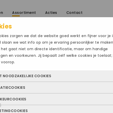
en
Assortiment
Acties
Contact
kies
ers
/
kies zorgen we dat de website goed werkt en fijner voor je i
 slaan we wat info op om je ervaring persoonlijker te make
 het gaat niet om directe identificatie, maar om handige
ingen en voorkeuren. Jij bepaalt zelf welke cookies je toelaat;
 voorop.
REEF005
T NOODZAKELIJKE COOKIES
€
59.95
TATIECOOKIES
 cookies zorgen ervoor dat de website überhaupt werkt. Ze z
Maat
altijd actief en kunnen niet worden uitgezet. Meestal worden
KEURCOOKIES
deze cookies zien we hoe vaak onze site bezocht wordt, waa
n geplaatst als jij iets doet, zoals inloggen, een formulier inv
49
50
ekers vandaan komen en welke pagina’s populair zijn. Zo k
e privacyvoorkeuren opslaan. Je kunt je browser zo instellen 
ETINGCOOKIES