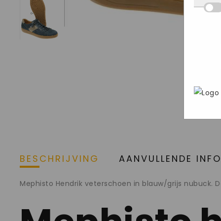
Deze
we d
hij 
inge
wete
deel
Mark
aan o
bezo
gege
webs
adve
In h
geri
Goog
pers
brow
stee
BESCHRIJVING
AANVULLENDE INF
Mephisto Hendrik veterschoen in blauw/grijs nubuck. 