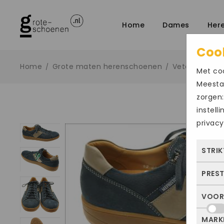
Home
Dames
Her
Coo
Home
Grote maten herenschoenen
Veter sportief
/
/
Met coo
Meestal
zorgen:
instell
privacy
STRIK
PRES
Deze
dus 
VOOR
Met 
allee
bezo
of j
MARK