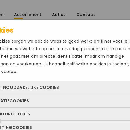
en
Assortiment
Acties
Contact
kies
/
kies zorgen we dat de website goed werkt en fijner voor je i
 slaan we wat info op om je ervaring persoonlijker te make
 het gaat niet om directe identificatie, maar om handige
ingen en voorkeuren. Jij bepaalt zelf welke cookies je toelaat;
 voorop.
MEPHISTO HEN
T NOODZAKELIJKE COOKIES
€
245.00
TATIECOOKIES
 cookies zorgen ervoor dat de website überhaupt werkt. Ze z
Maat
altijd actief en kunnen niet worden uitgezet. Meestal worden
KEURCOOKIES
deze cookies zien we hoe vaak onze site bezocht wordt, waa
n geplaatst als jij iets doet, zoals inloggen, een formulier inv
47
47.5
ekers vandaan komen en welke pagina’s populair zijn. Zo k
e privacyvoorkeuren opslaan. Je kunt je browser zo instellen 
ETINGCOOKIES