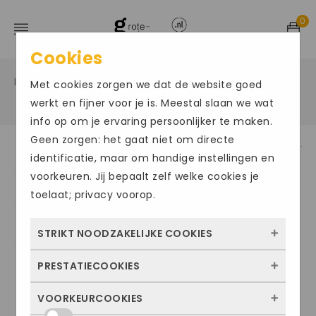
0
Cookies
Home
Grote maten herenschoenen
Veter sportief
/
/
Met cookies zorgen we dat de website goed
/
werkt en fijner voor je is. Meestal slaan we wat
info op om je ervaring persoonlijker te maken.
Geen zorgen: het gaat niet om directe
identificatie, maar om handige instellingen en
voorkeuren. Jij bepaalt zelf welke cookies je
toelaat; privacy voorop.
STRIKT NOODZAKELIJKE COOKIES
PRESTATIECOOKIES
Deze cookies zorgen ervoor dat de website
überhaupt werkt. Ze zijn dus altijd actief en
VOORKEURCOOKIES
Met deze cookies zien we hoe vaak onze
kunnen niet worden uitgezet. Meestal