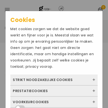
0
Cookies
Home
Grote maten herenschoenen
Veter sportief
/
/
Met cookies zorgen we dat de website goed
/
werkt en fijner voor je is. Meestal slaan we wat
info op om je ervaring persoonlijker te maken.
Geen zorgen: het gaat niet om directe
identificatie, maar om handige instellingen en
voorkeuren. Jij bepaalt zelf welke cookies je
toelaat; privacy voorop.
STRIKT NOODZAKELIJKE COOKIES
PRESTATIECOOKIES
Deze cookies zorgen ervoor dat de website
überhaupt werkt. Ze zijn dus altijd actief en
VOORKEURCOOKIES
Met deze cookies zien we hoe vaak onze
kunnen niet worden uitgezet. Meestal