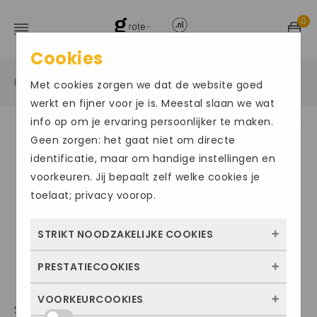
0
Cookies
Home
Grote maten herenschoenen
Slipper
/
/
/
Met cookies zorgen we dat de website goed
werkt en fijner voor je is. Meestal slaan we wat
info op om je ervaring persoonlijker te maken.
Geen zorgen: het gaat niet om directe
identificatie, maar om handige instellingen en
voorkeuren. Jij bepaalt zelf welke cookies je
toelaat; privacy voorop.
STRIKT NOODZAKELIJKE COOKIES
PRESTATIECOOKIES
Deze cookies zorgen ervoor dat de website
überhaupt werkt. Ze zijn dus altijd actief en
VOORKEURCOOKIES
Met deze cookies zien we hoe vaak onze
SEIBEL043
kunnen niet worden uitgezet. Meestal