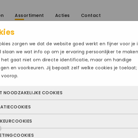
en
Assortiment
Acties
Contact
kies
kies zorgen we dat de website goed werkt en fijner voor je i
 slaan we wat info op om je ervaring persoonlijker te make
 het gaat niet om directe identificatie, maar om handige
ingen en voorkeuren. Jij bepaalt zelf welke cookies je toelaat;
 voorop.
AMAKO 580
T NOODZAKELIJKE COOKIES
€
144.95
TATIECOOKIES
 cookies zorgen ervoor dat de website überhaupt werkt. Ze z
Maat
altijd actief en kunnen niet worden uitgezet. Meestal worden
KEURCOOKIES
deze cookies zien we hoe vaak onze site bezocht wordt, waa
n geplaatst als jij iets doet, zoals inloggen, een formulier inv
48
ekers vandaan komen en welke pagina’s populair zijn. Zo k
e privacyvoorkeuren opslaan. Je kunt je browser zo instellen 
ETINGCOOKIES