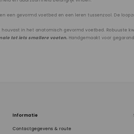
heid en duurzaamheid belangrijk vinden.
ben een gevormd voetbed en een leren tussenzool. De loopzoo
houvast in het anatomisch gevormd voetbed. Robuuste kwali
ale tot iets smallere voeten.
Handgemaakt voor gegarandee
Informatie
Contactgegevens & route