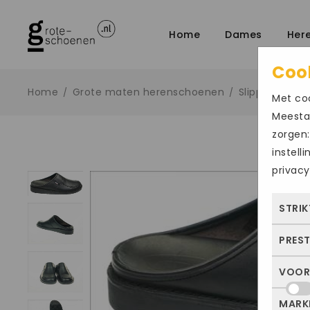
Home
Dames
Her
Coo
Home
Grote maten herenschoenen
Slipper
/
/
/
Met coo
Meestal
zorgen:
instell
privacy
STRIK
PRES
Deze
dus 
VOOR
Met 
allee
bezo
of j
MARK