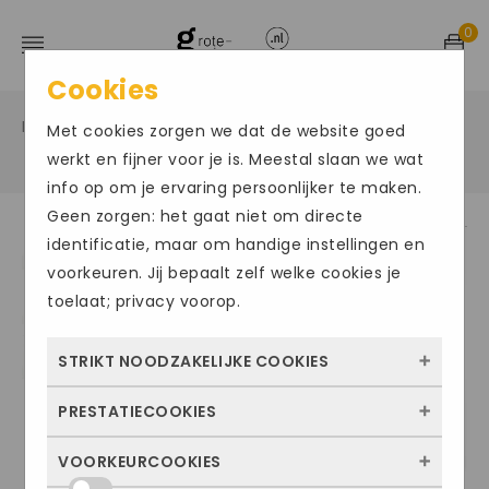
0
Cookies
Home
Grote maten herenschoenen
Hoog sportief
/
/
Met cookies zorgen we dat de website goed
/
werkt en fijner voor je is. Meestal slaan we wat
info op om je ervaring persoonlijker te maken.
Geen zorgen: het gaat niet om directe
identificatie, maar om handige instellingen en
ACTIE
voorkeuren. Jij bepaalt zelf welke cookies je
toelaat; privacy voorop.
STRIKT NOODZAKELIJKE COOKIES
PRESTATIECOOKIES
Deze cookies zorgen ervoor dat de website
überhaupt werkt. Ze zijn dus altijd actief en
VOORKEURCOOKIES
Met deze cookies zien we hoe vaak onze
kunnen niet worden uitgezet. Meestal