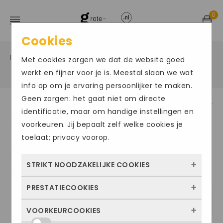
0
Cookies
Home
Grote maten herenschoenen
Hoog sportief
/
/
Met cookies zorgen we dat de website goed
/
werkt en fijner voor je is. Meestal slaan we wat
info op om je ervaring persoonlijker te maken.
Geen zorgen: het gaat niet om directe
identificatie, maar om handige instellingen en
voorkeuren. Jij bepaalt zelf welke cookies je
toelaat; privacy voorop.
STRIKT NOODZAKELIJKE COOKIES
PRESTATIECOOKIES
Deze cookies zorgen ervoor dat de website
überhaupt werkt. Ze zijn dus altijd actief en
VOORKEURCOOKIES
Met deze cookies zien we hoe vaak onze
kunnen niet worden uitgezet. Meestal