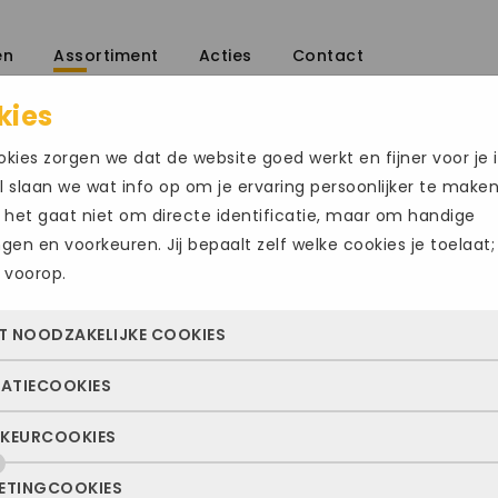
en
Assortiment
Acties
Contact
kies
kies zorgen we dat de website goed werkt en fijner voor je i
 slaan we wat info op om je ervaring persoonlijker te make
 het gaat niet om directe identificatie, maar om handige
ingen en voorkeuren. Jij bepaalt zelf welke cookies je toelaat;
 voorop.
WALDLAUFER1
T NOODZAKELIJKE COOKIES
€
149.95
TATIECOOKIES
 cookies zorgen ervoor dat de website überhaupt werkt. Ze z
Maat
altijd actief en kunnen niet worden uitgezet. Meestal worden
KEURCOOKIES
deze cookies zien we hoe vaak onze site bezocht wordt, waa
n geplaatst als jij iets doet, zoals inloggen, een formulier inv
42
42.5
ekers vandaan komen en welke pagina’s populair zijn. Zo k
e privacyvoorkeuren opslaan. Je kunt je browser zo instellen 
ETINGCOOKIES