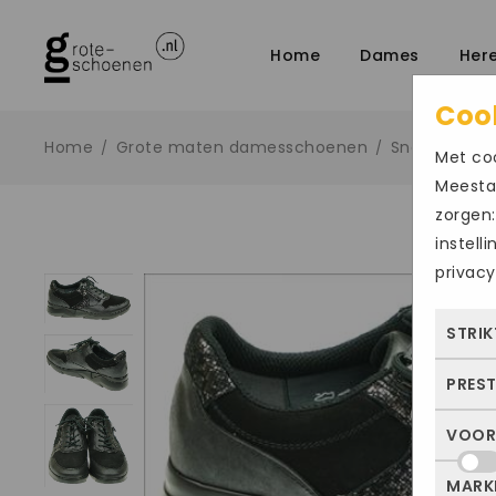
Home
Dames
Her
Coo
Home
Grote maten damesschoenen
Sneakers
/
/
/
Met coo
Meestal
zorgen:
instell
privacy
STRIK
PRES
Deze
dus 
VOOR
Met 
allee
bezo
of j
MARK