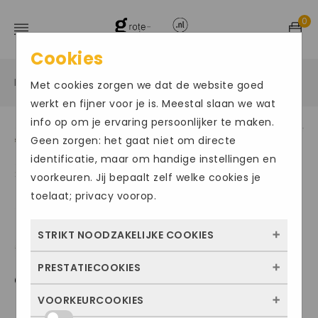
0
Cookies
Home
Grote maten damesschoenen
Sneakers
/
/
/
Met cookies zorgen we dat de website goed
werkt en fijner voor je is. Meestal slaan we wat
info op om je ervaring persoonlijker te maken.
Geen zorgen: het gaat niet om directe
Size Chart
identificatie, maar om handige instellingen en
voorkeuren. Jij bepaalt zelf welke cookies je
toelaat; privacy voorop.
STRIKT NOODZAKELIJKE COOKIES
PRESTATIECOOKIES
Deze cookies zorgen ervoor dat de website
GABOR1497
überhaupt werkt. Ze zijn dus altijd actief en
VOORKEURCOOKIES
Met deze cookies zien we hoe vaak onze
kunnen niet worden uitgezet. Meestal