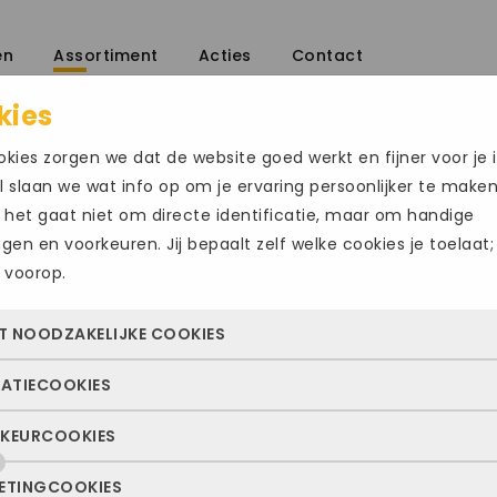
en
Assortiment
Acties
Contact
kies
kies zorgen we dat de website goed werkt en fijner voor je i
 slaan we wat info op om je ervaring persoonlijker te make
 het gaat niet om directe identificatie, maar om handige
ingen en voorkeuren. Jij bepaalt zelf welke cookies je toelaat;
 voorop.
SOLIDUS126
Size Chart
T NOODZAKELIJKE COOKIES
€
169.95
TATIECOOKIES
 cookies zorgen ervoor dat de website überhaupt werkt. Ze z
Maat
altijd actief en kunnen niet worden uitgezet. Meestal worden
KEURCOOKIES
deze cookies zien we hoe vaak onze site bezocht wordt, waa
n geplaatst als jij iets doet, zoals inloggen, een formulier inv
44
ekers vandaan komen en welke pagina’s populair zijn. Zo k
e privacyvoorkeuren opslaan. Je kunt je browser zo instellen 
ETINGCOOKIES