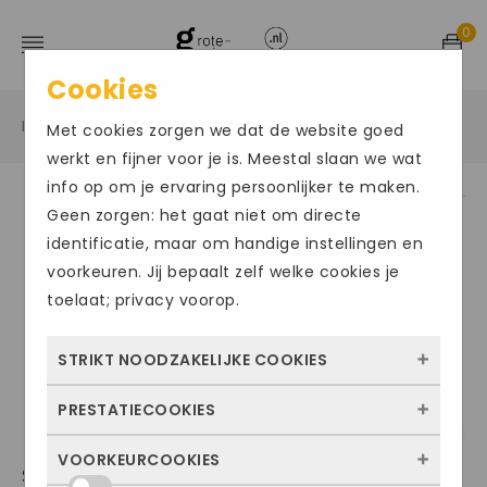
0
Cookies
Home
Grote maten damesschoenen
Sneakers
/
/
/
Met cookies zorgen we dat de website goed
werkt en fijner voor je is. Meestal slaan we wat
info op om je ervaring persoonlijker te maken.
Geen zorgen: het gaat niet om directe
Size Chart
identificatie, maar om handige instellingen en
voorkeuren. Jij bepaalt zelf welke cookies je
toelaat; privacy voorop.
STRIKT NOODZAKELIJKE COOKIES
PRESTATIECOOKIES
Deze cookies zorgen ervoor dat de website
überhaupt werkt. Ze zijn dus altijd actief en
VOORKEURCOOKIES
Met deze cookies zien we hoe vaak onze
SEMLER092
kunnen niet worden uitgezet. Meestal