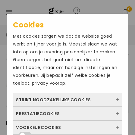
0
Cookies
Home
Grote maten damesschoenen
Sneakers
/
/
/
Met cookies zorgen we dat de website goed
werkt en fijner voor je is. Meestal slaan we wat
info op om je ervaring persoonlijker te maken.
Geen zorgen: het gaat niet om directe
Size Chart
identificatie, maar om handige instellingen en
voorkeuren. Jij bepaalt zelf welke cookies je
toelaat; privacy voorop.
STRIKT NOODZAKELIJKE COOKIES
PRESTATIECOOKIES
Deze cookies zorgen ervoor dat de website
HARTJES SOPHIE
überhaupt werkt. Ze zijn dus altijd actief en
VOORKEURCOOKIES
Met deze cookies zien we hoe vaak onze
kunnen niet worden uitgezet. Meestal