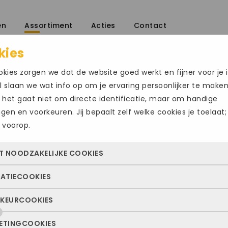
en
Assortiment
Acties
Contact
kies
kies zorgen we dat de website goed werkt en fijner voor je i
 slaan we wat info op om je ervaring persoonlijker te make
 het gaat niet om directe identificatie, maar om handige
ingen en voorkeuren. Jij bepaalt zelf welke cookies je toelaat;
 voorop.
GABOR1489
Size Chart
T NOODZAKELIJKE COOKIES
€
130.00
€
140
-
TATIECOOKIES
 cookies zorgen ervoor dat de website überhaupt werkt. Ze z
Maat
altijd actief en kunnen niet worden uitgezet. Meestal worden
KEURCOOKIES
deze cookies zien we hoe vaak onze site bezocht wordt, waa
n geplaatst als jij iets doet, zoals inloggen, een formulier inv
43
45
46
ekers vandaan komen en welke pagina’s populair zijn. Zo k
e privacyvoorkeuren opslaan. Je kunt je browser zo instellen 
ETINGCOOKIES