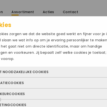
en
Assortiment
Acties
Contact
kies
kies zorgen we dat de website goed werkt en fijner voor je i
 slaan we wat info op om je ervaring persoonlijker te make
 het gaat niet om directe identificatie, maar om handige
ingen en voorkeuren. Jij bepaalt zelf welke cookies je toelaat;
 voorop.
GABOR1286
Size Chart
T NOODZAKELIJKE COOKIES
€
135.00
TATIECOOKIES
 cookies zorgen ervoor dat de website überhaupt werkt. Ze z
Maat
altijd actief en kunnen niet worden uitgezet. Meestal worden
KEURCOOKIES
deze cookies zien we hoe vaak onze site bezocht wordt, waa
n geplaatst als jij iets doet, zoals inloggen, een formulier inv
42
44
ekers vandaan komen en welke pagina’s populair zijn. Zo k
e privacyvoorkeuren opslaan. Je kunt je browser zo instellen 
ETINGCOOKIES